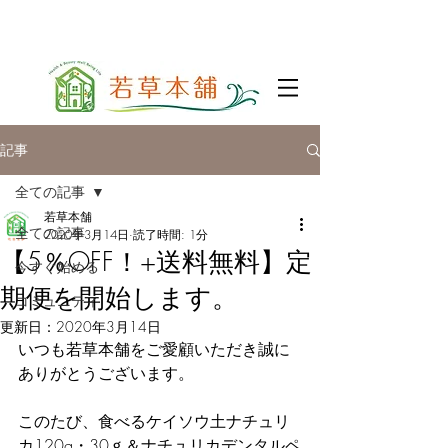
記事
全ての記事
若草本舗
全ての記事
2020年3月14日
読了時間: 1分
【5％OFF！+送料無料】定
今すぐ始める
期便を開始します。
コミュニティ
更新日：
2020年3月14日
いつも若草本舗をご愛顧いただき誠に
ありがとうございます。
このたび、食べるケイソウ土ナチュリ
カ120g・30ｇ＆ナチュリカデンタルペ