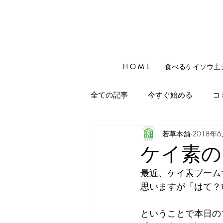
H O M E
食べるケイソウ土
全ての記事
今すぐ始める
コ
若草本舗
2018年
ケイ素の
最近、ケイ素ブーム
思いますが「はて？
ということで本日の