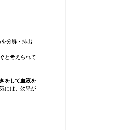
--------
肪を分解・排出
ぐ
と考えられて
きをして血液を
気には、効果が