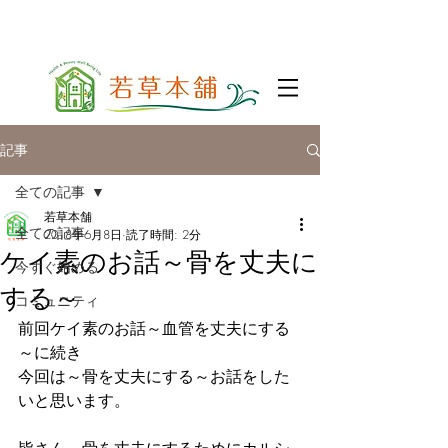
記事
全ての記事
若草本舗
全ての記事
2018年6月8日
読了時間: 2分
ケイ素のお話～骨を丈夫に
今すぐ始める
する～
コミュニティ
前回ケイ素のお話～血管を丈夫にする
～に続き
今回は～骨を丈夫にする～お話をした
いと思います。