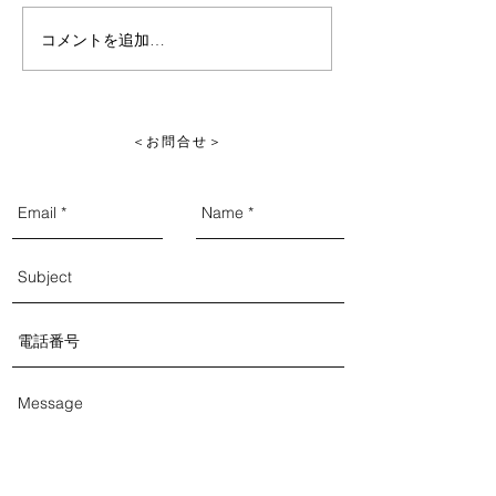
コメントを追加…
ライトワークス
店にてSUMMER 
催中！
​＜お問合せ＞