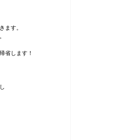
きます。
。
帰省します！
し